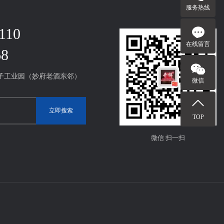
服务热线
110
在线留言
68
子工业园（妙府老酒东邻）
微信
TOP
微信 扫一扫